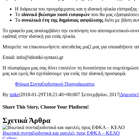
Η διάρκεια του προγράμματος και η ιδανική ηλικία είσπραξης
Το
ιδανικό βιώσιμο ποσό εισφορών
που θα μας εξασφαλίσει
Τα
συνολικά έτη της δημόσιας ασφάλισης
διότι με βάση αυτ
Το γραφείο μας αναλαμβάνει την εκπόνηση του αποταμιευτικού-συντ
εφάπαξ στην ιδανική για εσάς ηλικία.
Μπορείτε να επικοινωνήσετε απευθείας μαζί μας για οποιαδήποτε απ
Email: info@idiotiki-syntaxi.gr
Η πλατφόρμα μας σας δίνει επιπλέον τη δυνατότητα να συμπληρώσετ
μας και εμείς θα σχεδιάσουμε για εσάς την ιδανική προσφορά.
Φόρμα Συνταξιοδοτικού Προγράμματος
By
mike
|
2018-01-29T18:21:40+00:00
7 Σεπτεμβρίου, 2017
|
Δημοσιεύ
Share This Story, Choose Your Platform!
Facebook
X
Reddit
LinkedIn
Tumblr
Pinterest
Vk
Email
Σχετικά Άρθρα
Ιδιωτικά συνταξιοδοτικά και οφειλές προς ΕΦΚΑ – ΚΕΑΟ
Gallery