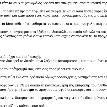
ει
τίποτα
αν ο ασφαλισμένος δεν έχει μια επιτυχημένη αποταμιευτική πορ
ορείτε να την αντιληφθείτε αν σκεφτείτε και οι ίδιοι πόσες φορές ί
ια αυτή και κατά πόσο ένας καλύτερος προγραμματισμός της αποταμίε
τε
οι ίδιοι
κάθε πότε επιθυμείτε να αποταμιεύετε και η ασφαλιστική ετ
κύψουν απρογραμμάτιστα έξοδα και δυσκολίες τα οποία πιθανώς να σ
ς δίνοντας σας χρόνο για να επανέλθετε δίχως να απολέσετε το πρόγ
πό μέχρι και 2 ετή αποχής
ς διατηρεί το δικαίωμα να λάβει τις αποταμιεύσεις του τοκισμένες 
ια το πρόγραμμά σας, ενώ σας προσφέρει και ευελιξία.
ποταμιεύει ένα σταθερό ποσό δίχως προσαυξήσεις, διατηρώντας τον έ
εισφορών με 3% με σκοπό τη καταπολέμηση της επίδρασης του πληθω
αταστήσει
μη βιώσιμο
το πρόγραμμα, αφού οι εισφορές σας μπορούν 
αρκεί ο σχεδιασμός του προγράμματός σας να γίνει από ειδικευμένους 
τες παίζουν καθοριστικό ρόλο :