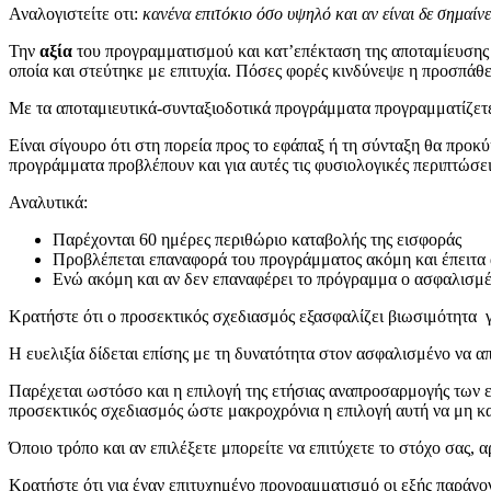
Αναλογιστείτε οτι:
κανένα επιτόκιο όσο υψηλό και αν είναι δε σημαίν
Την
αξία
του προγραμματισμού και κατ’επέκταση της αποταμίευσης μπ
οποία και στεύτηκε με επιτυχία. Πόσες φορές κινδύνεψε η προσπάθε
Με τα αποταμιευτικά-συνταξιοδοτικά προγράμματα προγραμματίζε
Είναι σίγουρο ότι στη πορεία προς το εφάπαξ ή τη σύνταξη θα προ
προγράμματα προβλέπουν και για αυτές τις φυσιολογικές περιπτώσει
Αναλυτικά:
Παρέχονται 60 ημέρες περιθώριο καταβολής της εισφοράς
Προβλέπεται επαναφορά του προγράμματος ακόμη και έπειτα α
Ενώ ακόμη και αν δεν επαναφέρει το πρόγραμμα ο ασφαλισμένο
Κρατήστε ότι ο προσεκτικός σχεδιασμός εξασφαλίζει βιωσιμότητα γ
Η ευελιξία δίδεται επίσης με τη δυνατότητα στον ασφαλισμένο να α
Παρέχεται ωστόσο και η επιλογή της ετήσιας αναπροσαρμογής των 
προσεκτικός σχεδιασμός ώστε μακροχρόνια η επιλογή αυτή να μη κ
Όποιο τρόπο και αν επιλέξετε μπορείτε να επιτύχετε το στόχο σας, 
Κρατήστε ότι για έναν επιτυχημένο προγραμματισμό οι εξής παράγον