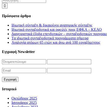
για:
Πρόσφατα άρθρα
Ιδιωτική σύνταξη & δικαιούχοι αναπηρικής σύνταξης
Ιδιωτικά συνταξιοδοτικά και οφειλές προς ΕΦΚΑ – ΚΕΑΟ
Διαχειριστικά έξοδα επενδυτικών – συνταξιοδοτικών προγρα
Tα ιδιωτικά συνταξιοδοτικά προγράμματα σήμερα
Αναλογία ατόμων 65 ετών και άνω ανά 100 εργαζόμενους
Eγγραφή Newsletter
Ιστορικό
Οκτώβριος 2025
Ιανουάριος 2025
Δεκέμβριος 2023