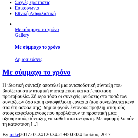
Συχνές ερωτήσεις
Eπικοινωνία
Εθνική Ασφαλιστική
Mε σύμμαχο το χρόνο
Gallery
Mε σύμμαχο το χρόνο
Δημοσιεύσεις
Mε σύμμαχο το χρόνο
Η ιδιωτική σύνταξη αποτελεί μια ανταποδοτική σύνταξη που
βασίζεται στην ατομική αποταμίευση και κατ’επέκταση
πρωτοβουλία. Σήμερα τόσο οι συνεχείς μειώσεις στα ποσά των
συντάξεων όσο και η ανασφάλιστη εργασία (που συνεπάγεται κενά
στα έτη ασφάλισης) δημιουργούν έντονους προβληματισμούς
στους ασφαλισμένους που προβλέπουν τη προοπτική μιας
αξιοπρεπούς σύνταξης να καθίσταται ανέφικτη. Με αφορμή λοιπόν
τη κατάσταση [...]
By
mike
|
2017-07-24T20:34:21+00:00
24 Ιουλίου, 2017
|