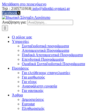
Μετάβαση στο περιεχόμενο
Τηλ : 2105711918
|
info@idiotiki-syntaxi.gr
Facebook
X
Αναζήτηση για:
Ο ρόλος μας
Υπηρεσίες
Συνταξιοδοτικά προγράμματα
Αποταμιευτικά Προγράμματα
Παιδικά Αποταμιευτικά Προγράμματα
Επενδυτικά Προγράμματα
Oμαδικά Συνταξιοδοτικά Προγράμματα
Προτάσεις
Για ελεύθερους επαγγελματίες
Για μισθωτούς
Για νέους
Ανασφάλιστη εργασία
Για ναυτικούς
Άρθρα
Δημοσιεύσεις
Εurostat
Πληθωρισμός