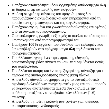
Παρέχουν σταθερότητα μέσω εγγυημένης απόδοσης για όλη
τη διάρκεια της καταβολής των εισφορών
Από τη στιγμή της σύναψης του προγράμματος δεν
παρουσιάζουν διακυμάνσεις και δεν επηρεάζονται από τη
πορεία των χρηματαγορών και της κεφαλαιαγοράς.
Παρέχουν εγγυημένα και γνωστά ποσά σύνταξης και εφάπαξ
από τη σύναψη του προγράμματος.
Ο ασφαλισμένος γνωρίζει εξ αρχής το όφελος σε τόκους που
θα αποκομίσει από το προγραμματισμό του.
Παρέχουν
100%
εγγύηση του συνόλου των εισφορών που
θα καταβληθούν στο πρόγραμμα για
όλη
τη διάρκεια του
προγραμματισμού.
Προβλέπουν εγγυημένες τιμές πρόωρης εξαγοράς –
ρευστοποίησης βάση πίνακα που συμπεριλαμβάνεται εντός
του συμβολαίου.
Προβλέπεται ακόμη και έντοκη εξαγορά της σύνταξης για τη
περίοδο της συνταξιοδότησης επίσης βάση πίνακα.
Αποτελούν ιδανικά προγράμματα για το συνταξιοδοτικό
σχεδιασμό ελευθέρων επαγγελματιών μιας και που μπορούν
να παράγουν αποτελέσματα άμεσα συγκρίσιμα με την
απόδοση μεταξύ των συνταξιοδοτικών κλάσεων (1-6)
επιλογής.
Αποτελούν τη πρώτη επιλογή των γονέων για παιδικούς
αποταμιευτικούς σχεδιασμούς.