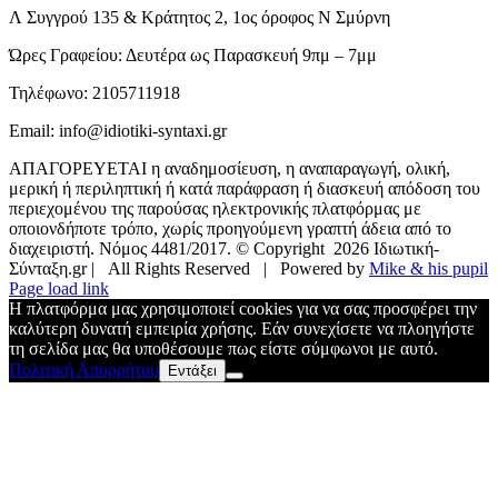
Λ Συγγρού 135 & Κράτητος 2, 1ος όροφος Ν Σμύρνη
Ώρες Γραφείου: Δευτέρα ως Παρασκευή 9πμ – 7μμ
Τηλέφωνο: 2105711918
Email: info@idiotiki-syntaxi.gr
ΑΠΑΓΟΡΕΥΕΤΑΙ η αναδημοσίευση, η αναπαραγωγή, ολική,
μερική ή περιληπτική ή κατά παράφραση ή διασκευή απόδοση του
περιεχομένου της παρούσας ηλεκτρονικής πλατφόρμας με
οποιονδήποτε τρόπο, χωρίς προηγούμενη γραπτή άδεια από το
διαχειριστή. Νόμος 4481/2017. © Copyright
2026 Ιδιωτική-
Σύνταξη.gr | All Rights Reserved | Powered by
Μike & his pupil
Facebook
X
Page load link
H πλατφόρμα μας χρησιμοποιεί cookies για να σας προσφέρει την
καλύτερη δυνατή εμπειρία χρήσης. Εάν συνεχίσετε να πλοηγήστε
τη σελίδα μας θα υποθέσουμε πως είστε σύμφωνοι με αυτό.
Πολιτική Απορρήτου
Εντάξει
Go
to
Top