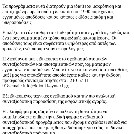
Τα προγράμματα αυτά διατηρούν μια ιδιαίτερα μακρόπνοη και
επιτυχημένη πορεία από τη δεκαετία του 1990 παρέχοντας
εγγυημένες αποδόσεις και σε κάποιες εκδόσεις ακόμη και
υπεραποδόσεις.
Επιλέξτε τα εάν επιθυμείτε σταθερότητα και εγγυήσεις, καθώς και
ένα προγραμματισμένο τρόπο περιοδικής αποταμίευσης. Οι
αποδόσεις τους είναι σαφέστατα υψηλότερες από αυτές των
τραπεζών, ενώ παραμένουν αφορολόγητες.
H διεύθυνση μας ειδικεύεται στο σχεδιασμό ατομικών
συνταξιοδοτικών και αποταμιευτικών προγραμματισμών
εγγυημένων αποδόσεων. Μπορείτε να επικοινωνήσετε απευθείας
μαζί μας για οποιαδήποτε απορία έχετε καθώς και την έκδοση
προσφοράς συνταξιοδότησης στο : 210-57 11
918|email: info@idiotiki-syntaxi.gr,
Εξειδικευμένες τεχνικές σχεδιασμού και την πιο αναλυτική
συνταξιοδοτική παρουσίαση της ασφαλιστικής αγοράς.
Η πλατφόρμα μας σας δίνει επιπλέον τη δυνατότητα να
συμπληρώσετε online την ειδική φόρμα σχεδιασμού
συνταξιοδοτικού προγράμματος που έχουμε σχεδιάσει ειδικά για
τους χρήστες μας και εμείς θα σχεδιάσουμε για εσάς το ιδανικό
συνταξιοδοτικό πρόγραμμα.