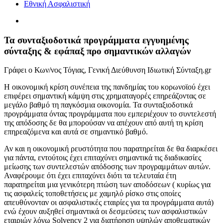
Εθνική Ασφαλιστική
Προβολή
μεγαλύτερης
εικόνας
Τα συνταξιοδοτικά προγράμματα εγγυημένης
σύνταξης & εφάπαξ προ σημαντικών αλλαγών
Γράφει ο Κων/νος Τόγιας, Γενική Διεύθυνση Ιδιωτική Σύνταξη.gr
H οικονομική κρίση συνέπεια της πανδημίας του κορωνοϊού έχει
επιφέρει σημαντική κάμψη στις χρηματαγορές επηρεάζοντας σε
μεγάλο βαθμό τη παγκόσμια οικονομία. Τα συνταξιοδοτικά
προγράμματα όντας προγράμματα που εμπεριέχουν το συντελεστή
της απόδοσης δε θα μπορούσαν να απέχουν από αυτή τη κρίση
επηρεαζόμενα και αυτά σε σημαντικό βαθμό.
Αν και η οικονομική ρευστότητα που παρατηρείται δε θα διαρκέσει
για πάντα, εντούτοις έχει επιταχύνει σημαντικά τις διαδικασίες
μείωσης των συντελεστών απόδοσης των προγραμμάτων αυτών.
Αναφέρουμε ότι έχει επιταχύνει διότι τα τελευταία έτη
παρατηρείται μια γενικότερη πτώση των αποδόσεων ( κυρίως για
τις ασφαλείς τοποθετήσεις με χαμηλό ρίσκο στις οποίες
απευθύνονταν οι ασφαλιστικές εταιρίες για τα προγράμματα αυτά)
ενώ έχουν αυξηθεί σημαντικά οι δεσμεύσεις των ασφαλιστικών
εταιριών λόγω Solvency 2 για διατήρηση υψηλών αποθεματικών