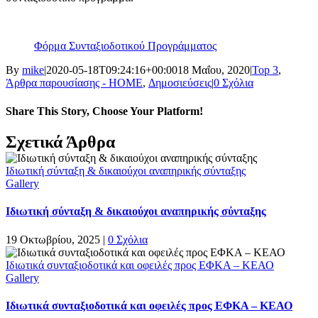
Φόρμα Συνταξιοδοτικού Προγράμματος
By
mike
|
2020-05-18T09:24:16+00:00
18 Μαΐου, 2020
|
Top 3
,
Άρθρα παρουσίασης - HOME
,
Δημοσιεύσεις
|
0 Σχόλια
Share This Story, Choose Your Platform!
Facebook
X
Reddit
LinkedIn
Tumblr
Pinterest
Vk
Email
Σχετικά Άρθρα
Ιδιωτική σύνταξη & δικαιούχοι αναπηρικής σύνταξης
Gallery
Ιδιωτική σύνταξη & δικαιούχοι αναπηρικής σύνταξης
19 Οκτωβρίου, 2025
|
0 Σχόλια
Ιδιωτικά συνταξιοδοτικά και οφειλές προς ΕΦΚΑ – ΚΕΑΟ
Gallery
Ιδιωτικά συνταξιοδοτικά και οφειλές προς ΕΦΚΑ – ΚΕΑΟ