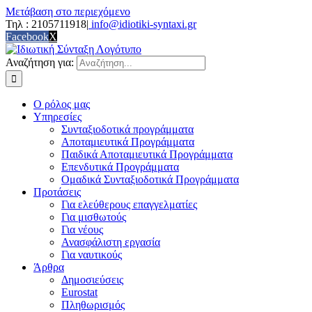
Μετάβαση στο περιεχόμενο
Τηλ : 2105711918
|
info@idiotiki-syntaxi.gr
Facebook
X
Αναζήτηση για:
Ο ρόλος μας
Υπηρεσίες
Συνταξιοδοτικά προγράμματα
Αποταμιευτικά Προγράμματα
Παιδικά Αποταμιευτικά Προγράμματα
Επενδυτικά Προγράμματα
Oμαδικά Συνταξιοδοτικά Προγράμματα
Προτάσεις
Για ελεύθερους επαγγελματίες
Για μισθωτούς
Για νέους
Ανασφάλιστη εργασία
Για ναυτικούς
Άρθρα
Δημοσιεύσεις
Εurostat
Πληθωρισμός